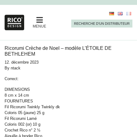
RECHERCHE D’UN DISTRIBUTEUR
MENUE
Ricorumi Crèche de Noel – modèle L’ÉTOILE DE
BETHLEHEM
12. décembre 2023
By
ntack
Correct:
DIMENSIONS
8 cm x 14 cm
FOURNITURES
Fil Ricorumi Twinkly Twinkly dk
Coloris 05 (jaune) 25 g
Fil Ricorumi Lamé
Coloris 002 (or) 10 g
Crochet Rico n° 2 ½
Aiguille à broder Rico