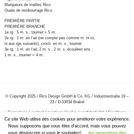
Marqueurs de mailles Rico
Ouate de rembourrage Rico
PREMIÈRE PARTIE
PREMIÈRE BRANCHE
1e rg : 5 m. s., tourner = 5 m.
2e rg : 1 m. en l’air (ne compte pas comme m. ni ici,
ni aux rgs suivants), croch. en m. s., tourner.
3e rg : 1 m. en l’air, 2 m. s., 2 m. s. écoulées ens.,
1
m. s., tourner = 4 m.
© Copyright 2025 / Rico Design GmbH & Co. KG / Industriestraße 19 –
23 / D-33034 Brakel
Corrections
/
contact
/
mentions légales
/
confidentialité
/
Conditions
générales
/
Portrait de la société
/
Carriere
Ce site Web utilise des cookies pour améliorer votre expérience.
Nous supposons que vous êtes d’accord, mais vous pouvez
vous désinscrire si vous le souhaitez!
les paramètres des