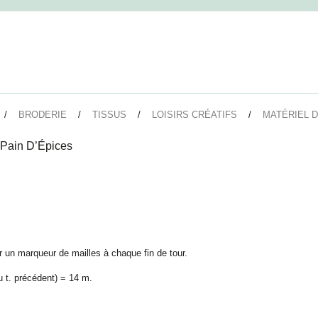
BRODERIE
TISSUS
LOISIRS CRÉATIFS
MATÉRIEL D
 Pain D’Épices
er un marqueur de mailles à chaque fin de tour.
u t. précédent) = 14 m.