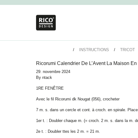
INSTRUCTIONS
TRICOT
Ricorumi Calendrier De L’Avent La Maison En
29. novembre 2024
By
ntack
1RE FENÊTRE
Avec le fil Ricorumi dk Nougat (056), crocheter
7 m. s. dans un cercle et cont. à croch. en spirale. Plac
1er t. : Doubler chaque m. (= croch. 2 m. s. dans la m. d
2e t. : Doubler ttes les 2 m. = 21 m.