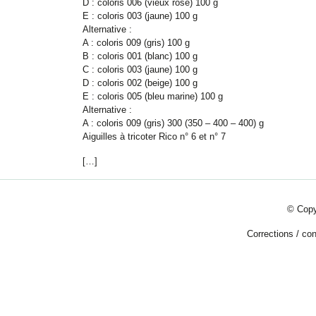
D : coloris 006 (vieux rose) 100 g
E : coloris 003 (jaune) 100 g
Alternative
:
A : coloris 009 (gris) 100 g
B : coloris 001 (blanc) 100 g
C : coloris 003 (jaune) 100 g
D : coloris 002 (beige) 100 g
E : coloris 005 (bleu marine) 100 g
Alternative
:
A : coloris 009 (gris) 300 (350 – 400 –
400
) g
Aiguilles à tricoter Rico n° 6 et n° 7
[…]
© Copy
Corrections
/
con