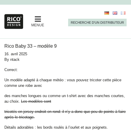
RECHERCHE D’UN DISTRIBUTEUR
MENUE
Rico Baby 33 – modèle 9
16. avril 2025
By
ntack
Correct:
Un modèle adapté à chaque météo : vous pouvez tricoter cette pièce
comme une robe avec
des manches longues ou comme un t-shirt avec des manches courtes,
au choix.
Les modèles sont
tricotés en jersey endroit en rond: il n’y a donc que peu de points à faire
après le tricotage.
Détails adorables : les bords roulés à l’ourlet et aux poignets.