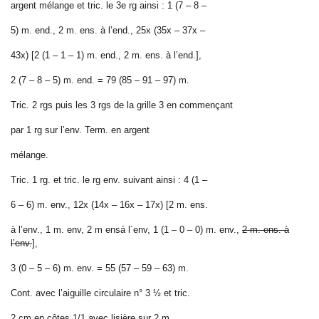
argent mélange et tric. le 3e rg ainsi : 1 (7 – 8 –
5) m. end., 2 m. ens. à l’end., 25x (35x – 37x –
43x) [2 (1 – 1 – 1) m. end., 2 m. ens. à l’end.],
2 (7 – 8 – 5) m. end. = 79 (85 – 91 – 97) m.
Tric. 2 rgs puis les 3 rgs de la grille 3 en commençant
par 1 rg sur l’env. Term. en argent
mélange.
Tric. 1 rg. et tric. le rg env. suivant ainsi : 4 (1 –
6 – 6) m. env., 12x (14x – 16x – 17x) [2 m. ens.
à l’env.,
1 m. env, 2 m ensá l´env,
1 (1 – 0 – 0) m. env.,
2 m. ens. à
l’env.
],
3 (0 – 5 – 6) m. env. = 55 (57 – 59 – 63) m.
Cont. avec l’aiguille circulaire n° 3 ½ et tric.
2 cm en côtes 1/1 avec lisière sur 2 m.