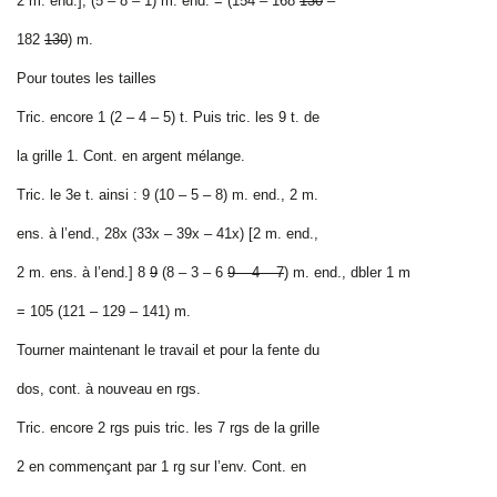
2 m. end.], (5 – 8 – 1) m. end. = (154 –
168
130
–
182
130
) m.
Pour toutes les tailles
Tric. encore 1 (2 – 4 – 5) t. Puis tric. les 9 t. de
la grille 1. Cont. en argent mélange.
Tric. le 3e t. ainsi : 9 (10 – 5 – 8) m. end., 2 m.
ens. à l’end., 28x (33x – 39x – 41x) [2 m. end.,
2 m. ens. à l’end.]
8
9
(
8 – 3 – 6
9 – 4 – 7
) m. end
., dbler 1 m
= 105 (121 – 129 – 141) m.
Tourner maintenant le travail et pour la fente du
dos, cont. à nouveau en rgs.
Tric. encore 2 rgs puis tric. les 7 rgs de la grille
2 en commençant par 1 rg sur l’env. Cont. en