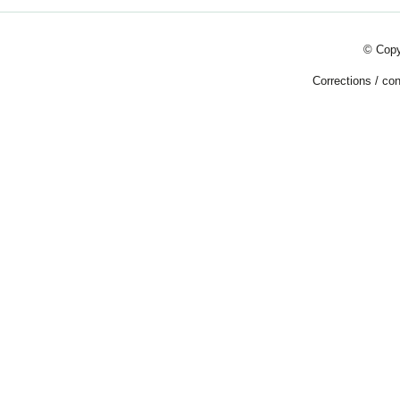
© Copy
Corrections
/
con