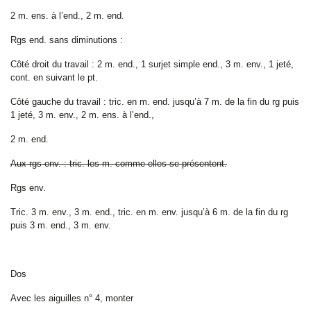
2 m. ens. à l’end., 2 m. end.
Rgs end. sans diminutions :
Côté droit du travail : 2 m. end., 1 surjet simple end., 3 m. env., 1 jeté,
cont. en suivant le pt.
Côté gauche du travail : tric. en m. end. jusqu’à 7 m. de la fin du rg puis
1 jeté, 3 m. env., 2 m. ens. à l’end.,
2 m. end.
Aux rgs env. : tric. les m. comme elles se présentent.
Rgs env.
Tric. 3 m. env., 3 m. end., tric. en m. env. jusqu’à 6 m. de la fin du rg
puis 3 m. end., 3 m. env.
Dos
Avec les aiguilles n° 4, monter