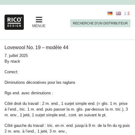
RECHERCHE D’UN DISTRIBUTEUR
MENUE
Lovewool No. 19 – modèle 44
7. juillet 2025
By
ntack
Correct:
Diminutions décoratives pour les raglans
Rgs end. avec diminutions :
Côté droit du travail : 2 m. end., 1 surjet simple end. (= glis. 1 m. prise
à l’end., tric. 1 m. end. puis passer la m. glis. par-dessus la m. tric.), 3
m. env., 1 jeté, 1 surjet simple end., cont. en suivant le pt.
Côté gauche du travail : tric. en m. end. jusqu’à 9 m. de la fin du rg puis
2 m. ens. à l’end., 1 jeté, 3 m. env.,