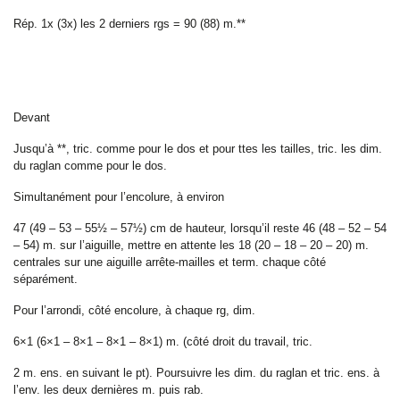
Rép. 1x (3x) les 2 derniers rgs = 90 (88) m.**
Devant
Jusqu’à **, tric. comme pour le dos et pour ttes les tailles, tric. les dim.
du raglan comme pour le dos.
Simultanément
pour l’encolure, à environ
47 (49 – 53 – 55½ – 57½) cm de hauteur, lorsqu’il reste 46 (48 – 52 – 54
– 54) m. sur l’aiguille, mettre en attente les 18 (20 – 18 – 20 – 20) m.
centrales sur une aiguille arrête-mailles et term. chaque côté
séparément.
Pour l’arrondi, côté encolure, à chaque rg, dim.
6×1 (6×1 – 8×1 – 8×1 – 8×1) m. (côté droit du travail, tric.
2 m. ens. en suivant le pt). Poursuivre les dim. du raglan et tric. ens. à
l’env. les deux dernières m. puis rab.