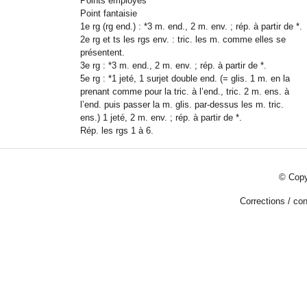
Points employés
Point fantaisie
1e rg (rg end.) : *3 m. end., 2 m. env. ; rép. à partir de *.
2e rg et ts les rgs env. : tric. les m. comme elles se
présentent.
3e rg : *3 m. end., 2 m. env. ; rép. à partir de *.
5e rg : *1 jeté, 1 surjet double end. (= glis. 1 m. en la
prenant comme pour la tric. à l’end., tric. 2 m. ens. à
l’end. puis passer la m. glis. par-dessus les m. tric.
ens.)
1 jeté, 2 m. env.
; rép. à partir de *.
Rép. les rgs 1 à 6.
© Copy
Corrections
/
con