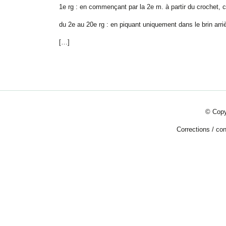
1e rg : en commençant par la 2e m. à partir du crochet, c
du 2e au 20e rg : en piquant uniquement dans le brin arri
[…]
© Copy
Corrections
/
con