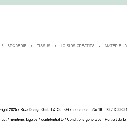
BRODERIE
TISSUS
LOISIRS CRÉATIFS
MATÉRIEL D
right 2025 / Rico Design GmbH & Co. KG / Industriestraße 19 – 23 / D-33034
tact
/
mentions légales
/
confidentialité
/
Conditions générales
/
Portrait de la