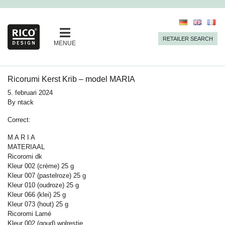
RETAILER SEARCH
MENUE
Ricorumi Kerst Krib – model MARIA
5. februari 2024
By
ntack
Correct:
M A R I A
MATERIAAL
Ricoromi dk
Kleur 002 (crème) 25 g
Kleur 007 (pastelroze) 25 g
Kleur 010 (oudroze) 25 g
Kleur 066 (klei) 25 g
Kleur 073 (hout) 25 g
Ricoromi Lamé
Kleur 002 (goud) wolrestje