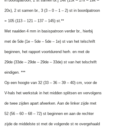
in boordpatroon, 2 st samen br.] 14x (15x – 17x – 19x –
20x), 2 st samen br., 3 (3 – 0 – 1 – 2) st in boordpatroon
= 105 (113 – 121 – 137 – 145) st.**
Met naalden 4 mm in basispatroon verder br., hierbij
met de 5de (1e – 5de – 5de – 1e) st van het telschrift
beginnen, het rapport voortdurend herh. en met de
29de (33de – 29de – 29de – 33de) st van het telschrift
eindigen. ***
Op een hoogte van 32 (33 – 36 – 39 – 40) cm, voor de
V-hals het werkstuk in het midden splitsen en vervolgens
de twee zijden apart afwerken. Aan de linker zijde met
52 (56 – 60 – 68 – 72) st beginnen en aan de rechter
zijde de middelste st met de volgende st re overgehaald