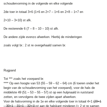
schoudervorming in de volgende en elke volgende
2de toer in totaal 3×6 (1×6 en 2×7 – 1×6 en 2×8 – 1×7 en
2×10 – 3×10) st afk.
De resterende 6 (7 – 8 – 10 – 10) st afk.
De andere zijde evenzo afwerken. Hierbij de minderingen
zoals volgt br.: 2 st re overgehaald samen br.
Rugpand
Tot *** zoals het voorpand br.
**** Op een hoogte van 53 (55 – 59 – 62 – 64) cm (6 toeren onder het
begin van de schoudervorming van het voorpand), voor de hals de
middelste 49 (51 – 53 – 55 – 57) st op een hulpnaald in ruststand
zetten, en vervolgens de twee zijden apart afwerken.
Voor de halsvorming in de 1e en elke volgende toer in totaal 4×1
(29×1
– 30×1 – 31×1 – 32×1)
st aan de halskant minderen (= 2 st re samen