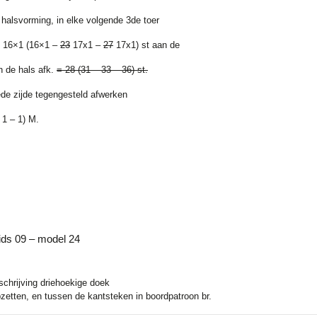
 halsvorming, in elke volgende 3de toer
al 16×1 (16×1 –
23
17
x1 –
27
17
x1) st aan de
n de hals afk.
= 28 (31 – 33 – 36) st.
de zijde tegengesteld afwerken
 1 – 1) M.
ids 09 – model 24
chrijving driehoekige doek
zetten, en tussen de kantsteken in boordpatroon br.