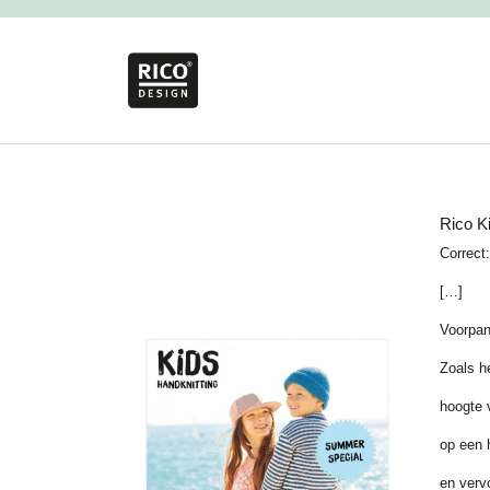
Rico K
Correct:
[…]
Voorpa
Zoals h
hoogte 
op een h
en verv