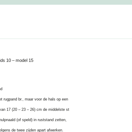
ids 10 – model 15
nd
et rugpand br., maar voor de hals op een
van 17 (20 – 23 – 26) cm de middelste st
ulpnaald (of speld) in ruststand zetten,
olgens de twee zijden apart afwerken.