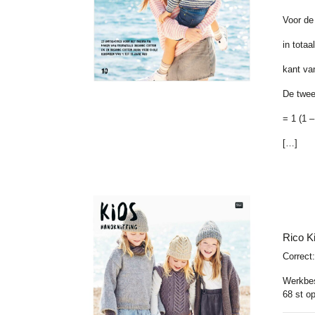
Voor de
in tota
kant va
De twee
= 1 (1 –
[…]
Rico K
Correct:
Werkbes
68
st op