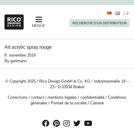
RECHERCHE D’UN DISTRIBUTEUR
MENUE
Art acrylic spray rouge
8. novembre 2019
By
gortmann
© Copyright 2025 / Rico Design GmbH & Co. KG / Industriestraße 19 –
23 / D-33034 Brakel
Corrections
/
contact
/
mentions légales
/
confidentialité
/
Conditions
générales
/
Portrait de la société
/
Carriere