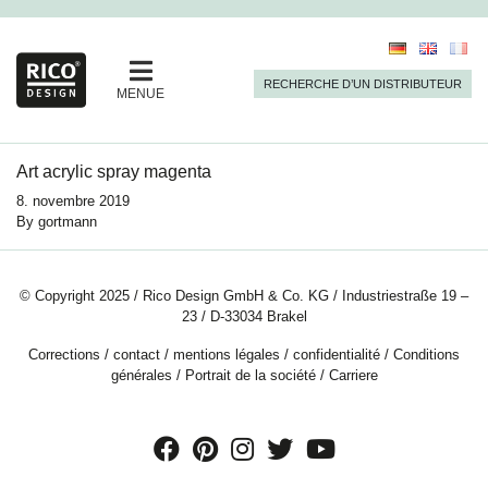
RECHERCHE D’UN DISTRIBUTEUR
MENUE
Art acrylic spray magenta
8. novembre 2019
By
gortmann
© Copyright 2025 / Rico Design GmbH & Co. KG / Industriestraße 19 –
23 / D-33034 Brakel
Corrections
/
contact
/
mentions légales
/
confidentialité
/
Conditions
générales
/
Portrait de la société
/
Carriere